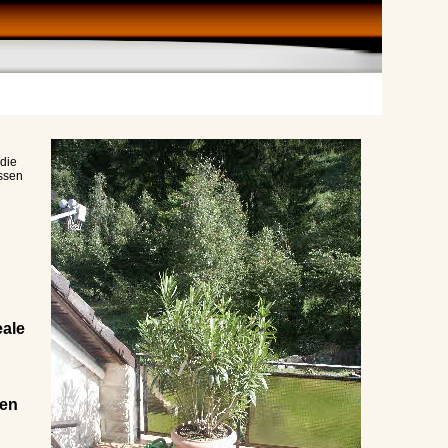
 die
ssen
eale
en