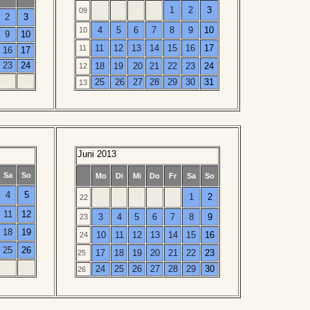
1
2
3
09
2
3
4
5
6
7
8
9
10
10
9
10
11
12
13
14
15
16
17
11
16
17
23
24
18
19
20
21
22
23
24
12
25
26
27
28
29
30
31
13
Juni 2013
Sa
So
Mo
Di
Mi
Do
Fr
Sa
So
4
5
1
2
22
11
12
3
4
5
6
7
8
9
23
18
19
10
11
12
13
14
15
16
24
25
26
17
18
19
20
21
22
23
25
24
25
26
27
28
29
30
26