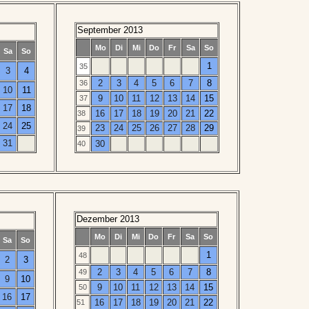
September 2013
Mo
Di
Mi
Do
Fr
Sa
So
Sa
So
1
35
3
4
2
3
4
5
6
7
8
36
10
11
9
10
11
12
13
14
15
37
17
18
16
17
18
19
20
21
22
38
24
25
23
24
25
26
27
28
29
39
31
30
40
Dezember 2013
Mo
Di
Mi
Do
Fr
Sa
So
Sa
So
1
48
2
3
2
3
4
5
6
7
8
49
9
10
9
10
11
12
13
14
15
50
16
17
16
17
18
19
20
21
22
51