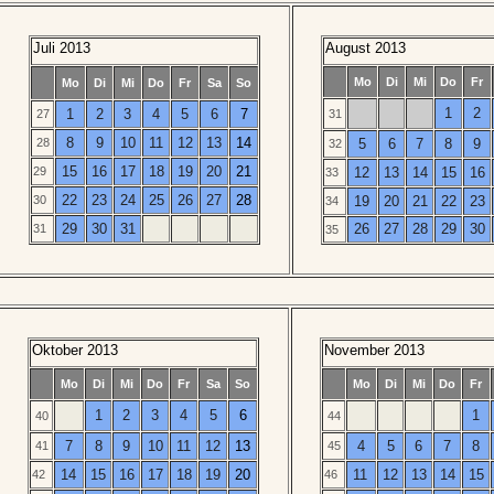
Juli 2013
August 2013
Mo
Di
Mi
Do
Fr
Mo
Di
Mi
Do
Fr
Sa
So
1
2
1
2
3
4
5
6
7
27
31
8
9
10
11
12
13
14
28
5
6
7
8
9
32
15
16
17
18
19
20
21
29
12
13
14
15
16
33
22
23
24
25
26
27
28
30
19
20
21
22
23
34
29
30
31
26
27
28
29
30
31
35
Oktober 2013
November 2013
Mo
Di
Mi
Do
Fr
Sa
So
Mo
Di
Mi
Do
Fr
1
2
3
4
5
6
1
40
44
7
8
9
10
11
12
13
4
5
6
7
8
41
45
14
15
16
17
18
19
20
11
12
13
14
15
42
46