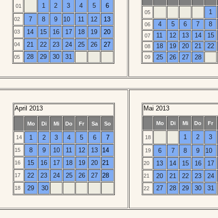
1
2
3
4
5
6
01
1
05
7
8
9
10
11
12
13
02
4
5
6
7
8
06
14
15
16
17
18
19
20
03
11
12
13
14
15
07
21
22
23
24
25
26
27
04
18
19
20
21
22
08
28
29
30
31
25
26
27
28
05
09
April 2013
Mai 2013
Mo
Di
Mi
Do
Fr
Mo
Di
Mi
Do
Fr
Sa
So
1
2
3
1
2
3
4
5
6
7
14
18
8
9
10
11
12
13
14
15
6
7
8
9
10
19
15
16
17
18
19
20
21
16
13
14
15
16
17
20
22
23
24
25
26
27
28
17
20
21
22
23
24
21
29
30
27
28
29
30
31
18
22