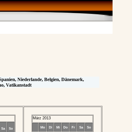
 Spanien, Niederlande, Belgien, Dänemark,
o, Vatikanstadt
März 2013
Mo
Di
Mi
Do
Fr
Sa
So
Sa
So