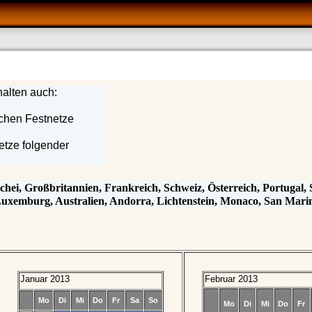
alten auch:
tschen Festnetze
netze folgender
echei, Großbritannien, Frankreich, Schweiz, Österreich, Portugal,
uxemburg, Australien, Andorra, Lichtenstein, Monaco, San Marin
Januar 2013
Februar 2013
Mo
Di
Mi
Do
Fr
Sa
So
Mo
Di
Mi
Do
Fr