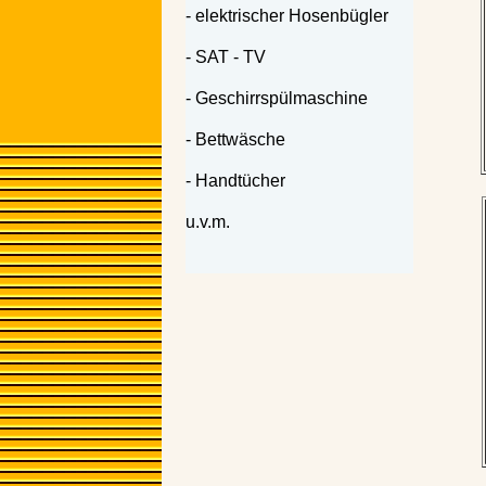
- elektrischer Hosenbügler
- SAT - TV
- Geschirrspülmaschine
- Bettwäsche
- Handtücher
u.v.m.